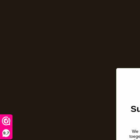
Su
We 
9,7
toeg