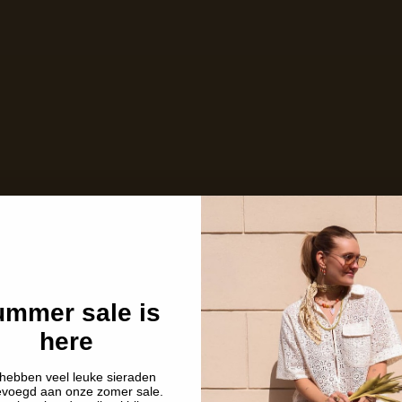
mmer sale is
here
hebben veel leuke sieraden
evoegd aan onze zomer sale.