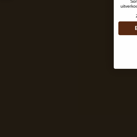
Som
uitverko