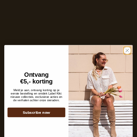
Care with love
Ins and outs
Shipping details
Ontvang
Contact
€5,- korting
+31 6 19 11 16 95
Meld je aan, ontvang korting op je
webshop@labelkiki.com
eerste bestelling en ontdek Label Kiki:
nieuwe collecties, exclusieve acties en
de verhalen achter onze sieraden.
Stuur ons een bericht
Follow Us on Instagram
Subscribe now
@labelkiki
Service