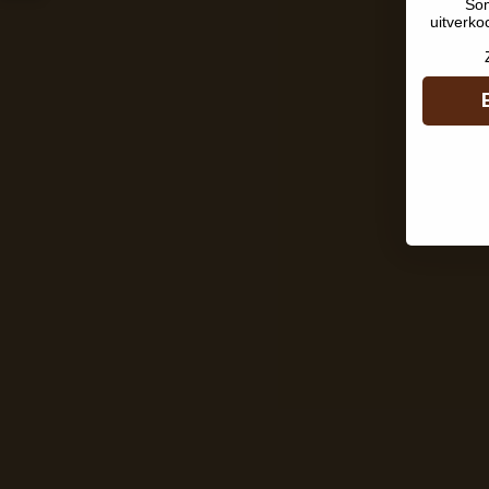
Som
uitverko