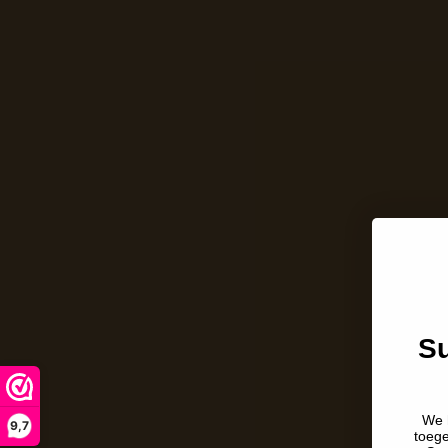
Su
We 
9,7
toeg