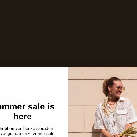
mmer sale is
here
hebben veel leuke sieraden
evoegd aan onze zomer sale.