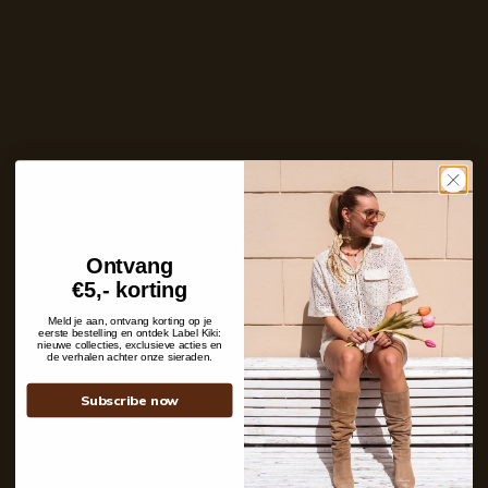
Ins and outs
Shipping details
Ontvang
Contact
€5,- korting
+31 6 19 11 16 95
Meld je aan, ontvang korting op je
webshop@labelkiki.com
eerste bestelling en ontdek Label Kiki:
nieuwe collecties, exclusieve acties en
de verhalen achter onze sieraden.
Stuur ons een bericht
Follow Us on Instagram
Subscribe now
@labelkiki
Service