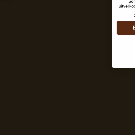
Som
uitverko