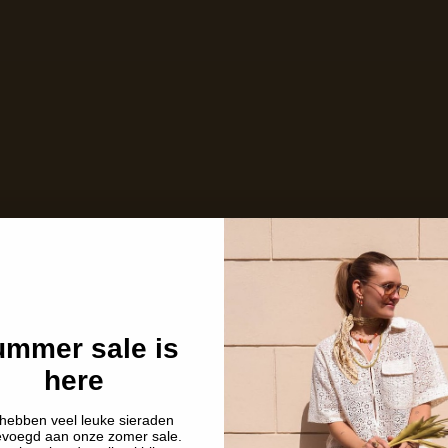
Nog maar 2 stuks op voorraad!
Care with love
Ins and outs
Description
Shipping details
mmer sale is
here
hebben veel leuke sieraden
evoegd aan onze zomer sale.