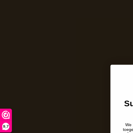
Su
We 
9,7
toeg