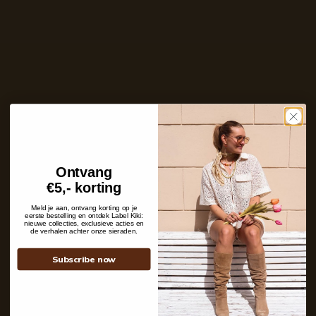
Care with love
Ins and outs
Shipping details
Ontvang
Contact
€5,- korting
+31 6 19 11 16 95
Meld je aan, ontvang korting op je
webshop@labelkiki.com
eerste bestelling en ontdek Label Kiki:
nieuwe collecties, exclusieve acties en
de verhalen achter onze sieraden.
Stuur ons een bericht
Follow Us on Instagram
Subscribe now
@labelkiki
Service