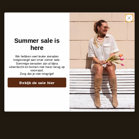
In winkelwagen
Op voorraad en klaar voor verzending
Care with love
Ins and outs
Description
Shipping details
Summer sale is
here
We hebben veel leuke sieraden
toegevoegd aan onze zomer sale.
Sommige sieraden zijn al bijna
uitverkocht en komen niet meer terug op
voorraad.
Zorg dat je niet misgrijpt!
Bekijk de sale hier
Contact
+31 6 19 11 16 95
webshop@labelkiki.com
Stuur ons een bericht
Follow Us on Instagram
@labelkiki