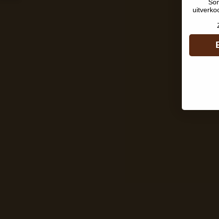
Som
uitverko