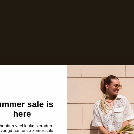
Care with love
Ins and outs
Description
Shipping details
mmer sale is
here
hebben veel leuke sieraden
evoegd aan onze zomer sale.