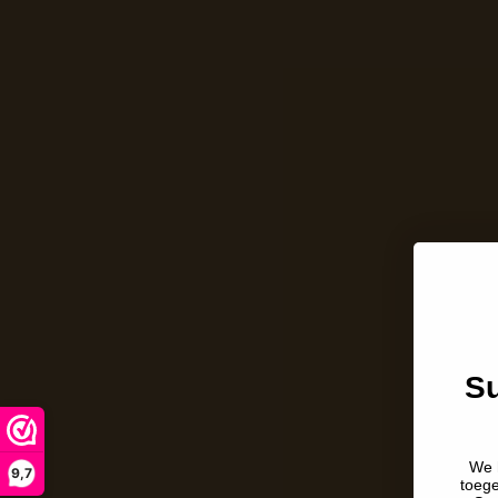
Su
We 
9,7
toeg