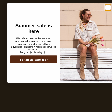
Summer sale is
here
We hebben veel leuke sieraden
toegevoegd aan onze zomer sale.
Sommige sieraden zijn al bijna
uitverkocht en komen niet meer terug op
voorraad.
Zorg dat je niet misgrijpt!
Personal Pieces
It All Starts Wi
Bekijk de sale hier
Wij geloven dat een sieraad méér is dan een accessoire, het laat zien wie je
Daarom ontwerpen 
bent. Subtiel of uitgesproken, maar altijd persoonlijk.
schets tot het laa
kleuren en materia
Shop the look