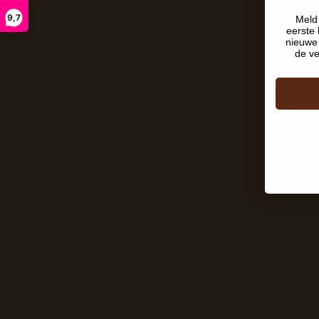
9,7
Meld 
eerste 
nieuwe 
de ve