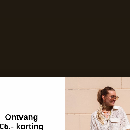
Op voorraad en klaar voor verzending
Care with love
Ins and outs
Description
Shipping details
Ontvang
€5,- korting