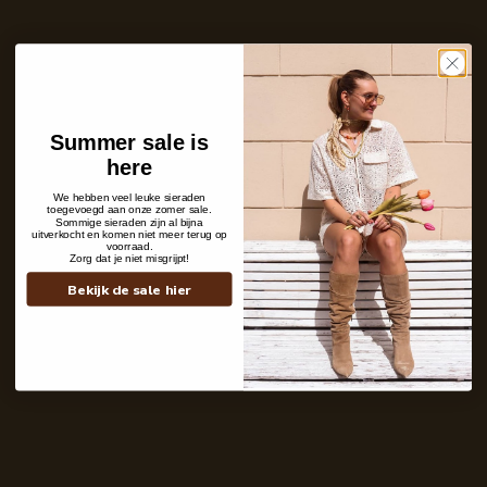
In winkelwagen
Nog maar 3 stuks op voorraad!
Care with love
Ins and outs
Description
Shipping details
Summer sale is
here
We hebben veel leuke sieraden
toegevoegd aan onze zomer sale.
Sommige sieraden zijn al bijna
uitverkocht en komen niet meer terug op
voorraad.
Zorg dat je niet misgrijpt!
Bekijk de sale hier
Contact
+31 6 19 11 16 95
webshop@labelkiki.com
Stuur ons een bericht
Follow Us on Instagram
@labelkiki