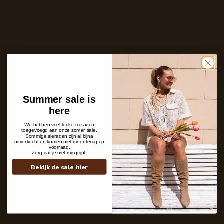
Ontvang bericht zodra dit product weer
op voorraad is
E-
mailadres
Zet mij op de wachtlijst
Niet op voorraad
Summer sale is
Care with love
here
Ins and outs
Description
We hebben veel leuke sieraden
Shipping details
toegevoegd aan onze zomer sale.
Sommige sieraden zijn al bijna
uitverkocht en komen niet meer terug op
voorraad.
Zorg dat je niet misgrijpt!
Bekijk de sale hier
Contact