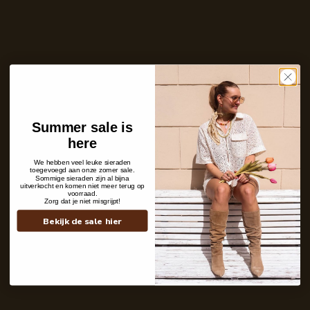
Ontvang bericht zodra dit product weer
op voorraad is
E-
mailadres
Zet mij op de wachtlijst
Niet op voorraad
Care with love
Summer sale is
Ins and outs
here
Description
Shipping details
We hebben veel leuke sieraden
toegevoegd aan onze zomer sale.
Sommige sieraden zijn al bijna
uitverkocht en komen niet meer terug op
voorraad.
Zorg dat je niet misgrijpt!
Bekijk de sale hier
Contact
+31 6 19 11 16 95