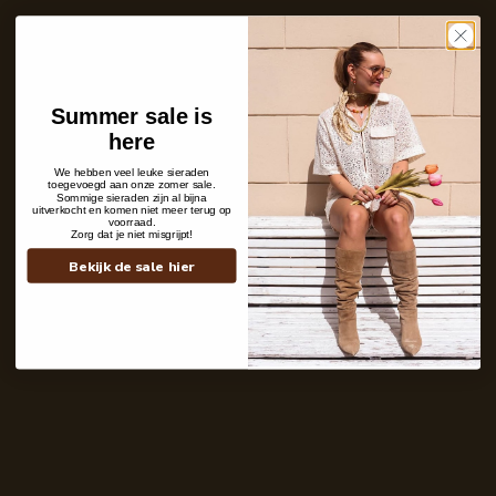
Care with love
Ins and outs
Shipping details
Summer sale is
here
We hebben veel leuke sieraden
toegevoegd aan onze zomer sale.
Sommige sieraden zijn al bijna
uitverkocht en komen niet meer terug op
voorraad.
Zorg dat je niet misgrijpt!
Bekijk de sale hier
Contact
+31 6 19 11 16 95
webshop@labelkiki.com
Stuur ons een bericht
Follow Us on Instagram
@labelkiki
Service