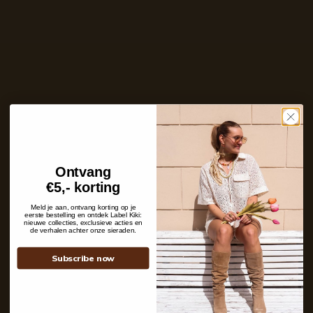
Ins and outs
Shipping details
Ontvang
Contact
€5,- korting
+31 6 19 11 16 95
Meld je aan, ontvang korting op je
eerste bestelling en ontdek Label Kiki:
webshop@labelkiki.com
nieuwe collecties, exclusieve acties en
de verhalen achter onze sieraden.
Stuur ons een bericht
Follow Us on Instagram
Subscribe now
@labelkiki
Service