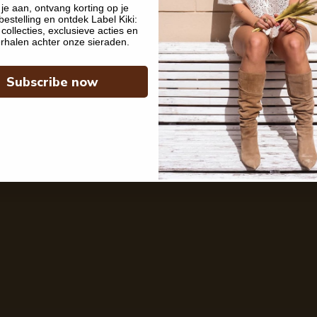
je aan, ontvang korting op je
w hoop gold
Smiling sun hoop silver
bestelling en ontdek Label Kiki:
r
Normale
€ 19,95
collecties, exclusieve acties en
prijs
rhalen achter onze sieraden.
1
2
3
4
Volgende
Subscribe now