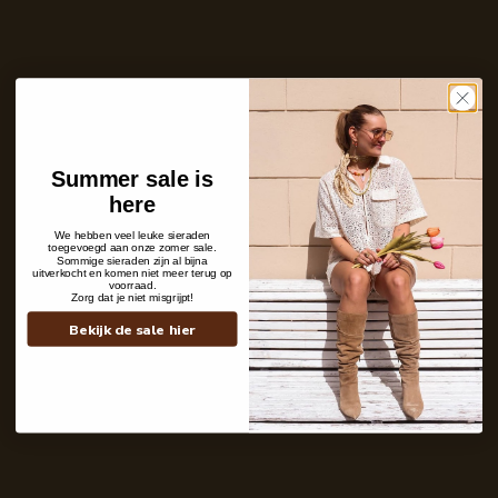
Aantal
In winkelwagen
Op voorraad en klaar voor verzending
Care with love
Ins and outs
Summer sale is
Description
here
Shipping details
We hebben veel leuke sieraden
toegevoegd aan onze zomer sale.
Sommige sieraden zijn al bijna
uitverkocht en komen niet meer terug op
voorraad.
Zorg dat je niet misgrijpt!
Bekijk de sale hier
Contact
+31 6 19 11 16 95
webshop@labelkiki.com
Stuur ons een bericht