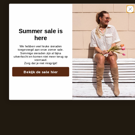
Summer sale is
here
We hebben veel leuke sieraden
toegevoegd aan onze zomer sale.
Sommige sieraden zijn al bijna
uitverkocht en komen niet meer terug op
voorraad.
Zorg dat je niet misgrijpt!
Personal Pieces
It All Starts Wi
Bekijk de sale hier
Wij geloven dat een sieraad méér is dan een accessoire, het laat zien wie je
Daarom ontwerpen 
bent. Subtiel of uitgesproken, maar altijd persoonlijk.
schets tot het laa
kleuren en materia
Shop the look