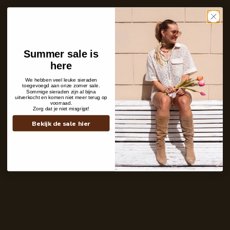
Care with love
Ins and outs
Description
Shipping details
Summer sale is
here
We hebben veel leuke sieraden
toegevoegd aan onze zomer sale.
Sommige sieraden zijn al bijna
uitverkocht en komen niet meer terug op
voorraad.
Zorg dat je niet misgrijpt!
Bekijk de sale hier
Contact
+31 6 19 11 16 95
webshop@labelkiki.com
Stuur ons een bericht
Follow Us on Instagram
@labelkiki
Service