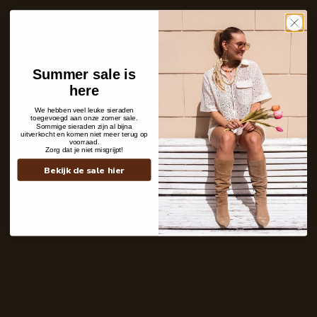
Shipping details
Summer sale is
here
We hebben veel leuke sieraden
toegevoegd aan onze zomer sale.
Sommige sieraden zijn al bijna
uitverkocht en komen niet meer terug op
voorraad.
Zorg dat je niet misgrijpt!
Bekijk de sale hier
Contact
+31 6 19 11 16 95
webshop@labelkiki.com
Stuur ons een bericht
Follow Us on Instagram
@labelkiki
Service