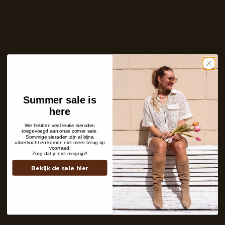
Ontvang bericht zodra dit product weer
op voorraad is
E-
mailadres
Zet mij op de wachtlijst
Niet op voorraad
Summer sale is
Care with love
here
Ins and outs
Description
We hebben veel leuke sieraden
Shipping details
toegevoegd aan onze zomer sale.
Sommige sieraden zijn al bijna
uitverkocht en komen niet meer terug op
voorraad.
Zorg dat je niet misgrijpt!
Bekijk de sale hier
Contact