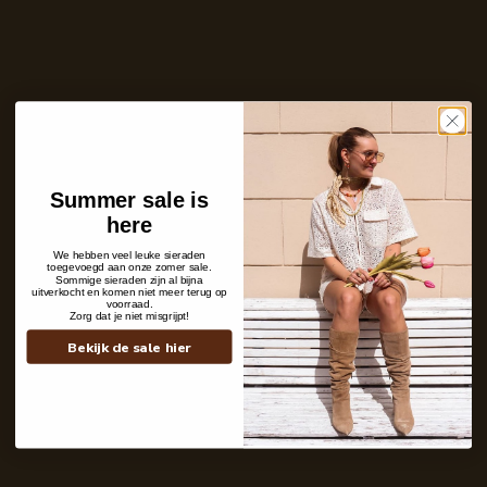
Ontvang bericht zodra dit product weer
op voorraad is
E-
mailadres
Zet mij op de wachtlijst
Niet op voorraad
Care with love
Summer sale is
Ins and outs
here
Description
Shipping details
We hebben veel leuke sieraden
toegevoegd aan onze zomer sale.
Sommige sieraden zijn al bijna
uitverkocht en komen niet meer terug op
voorraad.
Zorg dat je niet misgrijpt!
Bekijk de sale hier
Contact
+31 6 19 11 16 95