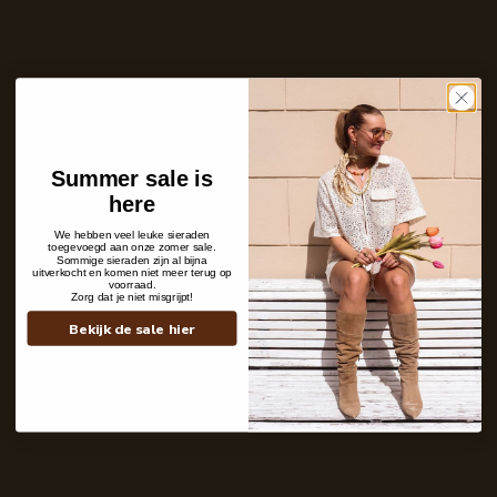
Aantal
In winkelwagen
Op voorraad en klaar voor verzending
Care with love
Ins and outs
Summer sale is
Description
here
Shipping details
We hebben veel leuke sieraden
toegevoegd aan onze zomer sale.
Sommige sieraden zijn al bijna
uitverkocht en komen niet meer terug op
voorraad.
Zorg dat je niet misgrijpt!
Bekijk de sale hier
Contact
+31 6 19 11 16 95
webshop@labelkiki.com
Stuur ons een bericht