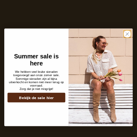
Ontvang bericht zodra dit product weer
op voorraad is
E-
mailadres
Zet mij op de wachtlijst
Niet op voorraad
Care with love
Summer sale is
Ins and outs
here
Description
Shipping details
We hebben veel leuke sieraden
toegevoegd aan onze zomer sale.
Sommige sieraden zijn al bijna
uitverkocht en komen niet meer terug op
voorraad.
Zorg dat je niet misgrijpt!
Bekijk de sale hier
Contact
+31 6 19 11 16 95