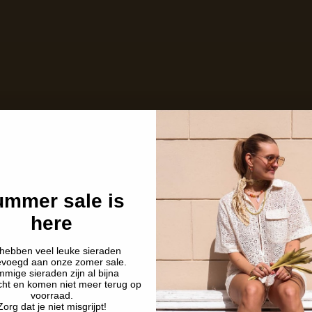
Op voorraad en klaar voor verzending
Care with love
Ins and outs
Description
Shipping details
mmer sale is
here
hebben veel leuke sieraden
evoegd aan onze zomer sale.
mige sieraden zijn al bijna
cht en komen niet meer terug op
voorraad.
Zorg dat je niet misgrijpt!