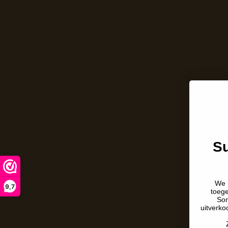
Su
We 
9,7
toeg
Som
uitverko