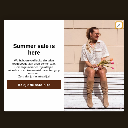
Aantal
In winkelwagen
Op voorraad en klaar voor verzending
Care with love
Ins and outs
Summer sale is
Description
here
Shipping details
We hebben veel leuke sieraden
toegevoegd aan onze zomer sale.
Sommige sieraden zijn al bijna
uitverkocht en komen niet meer terug op
voorraad.
Zorg dat je niet misgrijpt!
Bekijk de sale hier
Contact
+31 6 19 11 16 95
webshop@labelkiki.com
Stuur ons een bericht