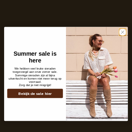
Ontvang bericht zodra dit product weer
op voorraad is
E-
mailadres
Zet mij op de wachtlijst
Summer sale is
Niet op voorraad
here
Description
Shipping details
We hebben veel leuke sieraden
toegevoegd aan onze zomer sale.
Sommige sieraden zijn al bijna
uitverkocht en komen niet meer terug op
voorraad.
Zorg dat je niet misgrijpt!
Bekijk de sale hier
Contact
+31 6 19 11 16 95