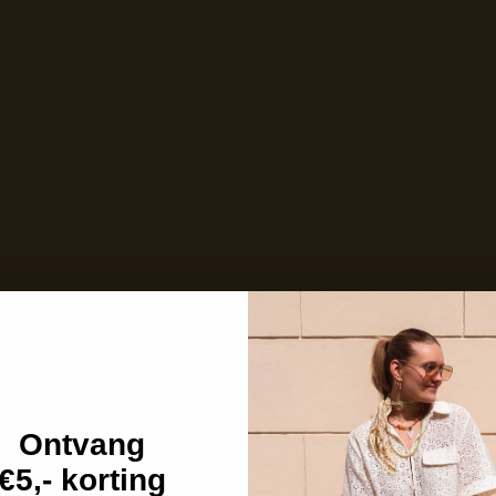
Niet op voorraad
Care with love
Ins and outs
Description
Shipping details
Ontvang
€5,- korting