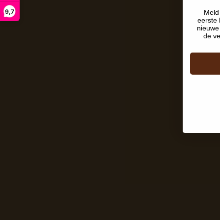
9,7
Meld 
eerste 
nieuwe 
de ve