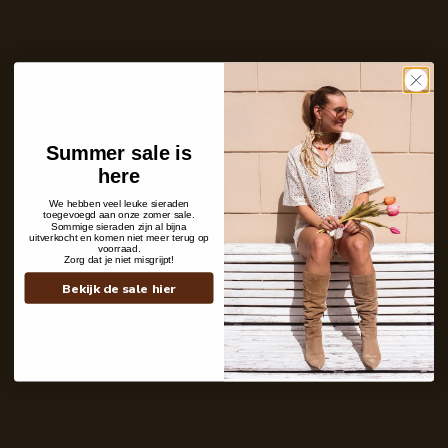
Aantal
In winkelwagen
Op voorraad en klaar voor verzending
Care with love
Ins and outs
Summer sale is
Shipping details
here
We hebben veel leuke sieraden
toegevoegd aan onze zomer sale.
Sommige sieraden zijn al bijna
uitverkocht en komen niet meer terug op
voorraad.
Zorg dat je niet misgrijpt!
Bekijk de sale hier
Contact
+31 6 19 11 16 95
webshop@labelkiki.com
Stuur ons een bericht