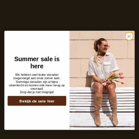
Ontvang bericht zodra dit product weer
op voorraad is
E-
mailadres
Zet mij op de wachtlijst
Summer sale is
Niet op voorraad
Ins and outs
here
Description
Shipping details
We hebben veel leuke sieraden
toegevoegd aan onze zomer sale.
Sommige sieraden zijn al bijna
uitverkocht en komen niet meer terug op
voorraad.
Zorg dat je niet misgrijpt!
Bekijk de sale hier
Contact