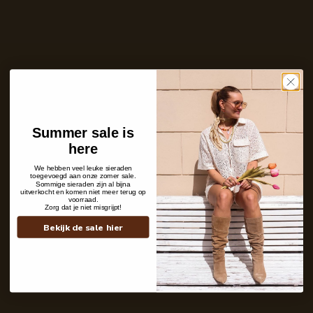
Ontvang bericht zodra dit product weer
op voorraad is
E-
mailadres
Zet mij op de wachtlijst
Summer sale is
Niet op voorraad
Ins and outs
here
Description
Shipping details
We hebben veel leuke sieraden
toegevoegd aan onze zomer sale.
Sommige sieraden zijn al bijna
uitverkocht en komen niet meer terug op
voorraad.
Zorg dat je niet misgrijpt!
Bekijk de sale hier
Contact