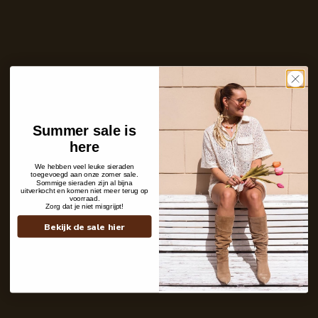
Ontvang bericht zodra dit product weer
op voorraad is
E-
mailadres
Zet mij op de wachtlijst
Niet op voorraad
Care with love
Summer sale is
Ins and outs
here
Description
Shipping details
We hebben veel leuke sieraden
toegevoegd aan onze zomer sale.
Sommige sieraden zijn al bijna
uitverkocht en komen niet meer terug op
voorraad.
Zorg dat je niet misgrijpt!
Bekijk de sale hier
Contact
+31 6 19 11 16 95