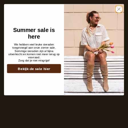
Care with love
Ins and outs
Description
Shipping details
Summer sale is
here
We hebben veel leuke sieraden
toegevoegd aan onze zomer sale.
Sommige sieraden zijn al bijna
uitverkocht en komen niet meer terug op
voorraad.
Zorg dat je niet misgrijpt!
Bekijk de sale hier
Contact
+31 6 19 11 16 95
webshop@labelkiki.com
Stuur ons een bericht
Follow Us on Instagram
@labelkiki
Service