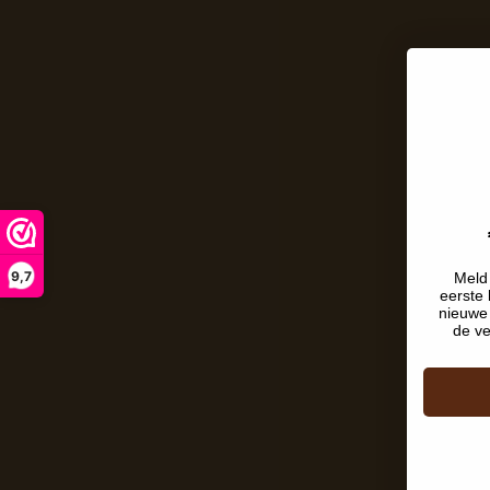
9,7
Meld 
eerste 
nieuwe 
de ve