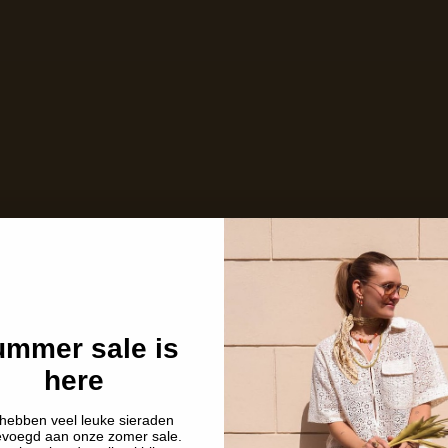
Niet op voorraad
Care with love
Ins and outs
Description
Shipping details
mmer sale is
here
hebben veel leuke sieraden
evoegd aan onze zomer sale.