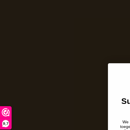
Su
We 
9,7
toeg