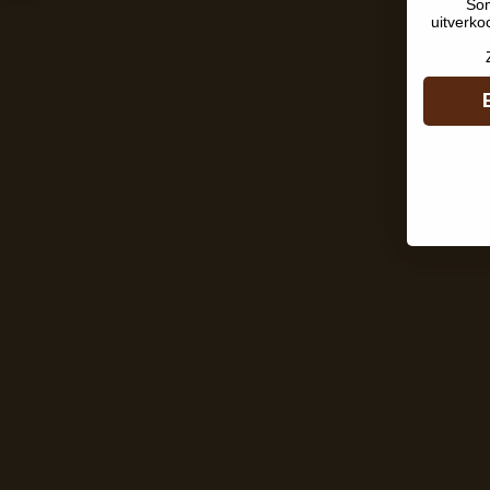
Som
uitverko