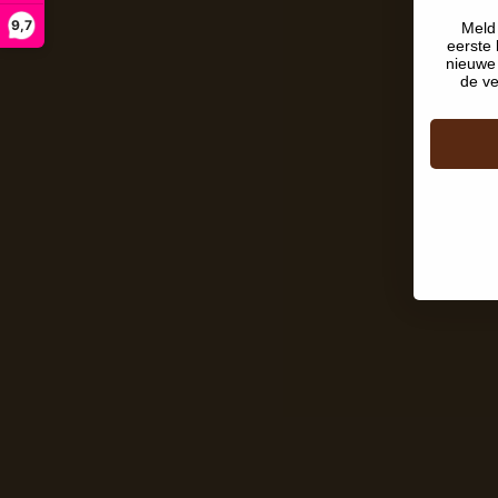
9,7
Meld 
eerste 
nieuwe 
de ve