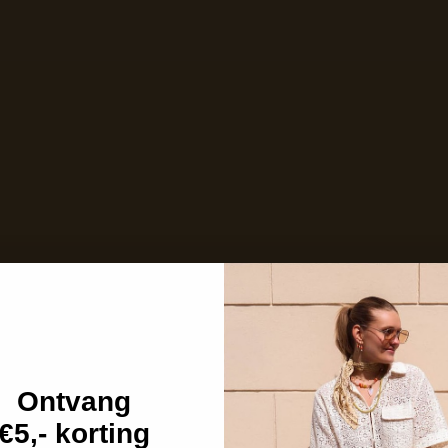
Op voorraad en klaar voor verzending
Care with love
Ins and outs
Description
Shipping details
Ontvang
€5,- korting