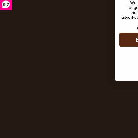
We 
9,7
toeg
Som
uitverko