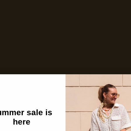
Niet op voorraad
Care with love
Ins and outs
Description
Shipping details
mmer sale is
here