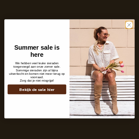
Aantal
In winkelwagen
Nog maar 4 stuks op voorraad!
Ins and outs
Description
Summer sale is
Shipping details
here
We hebben veel leuke sieraden
toegevoegd aan onze zomer sale.
Sommige sieraden zijn al bijna
uitverkocht en komen niet meer terug op
voorraad.
Zorg dat je niet misgrijpt!
Bekijk de sale hier
Contact
+31 6 19 11 16 95
webshop@labelkiki.com
Stuur ons een bericht