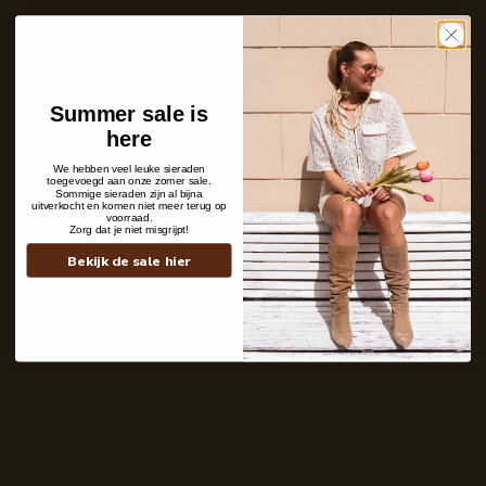
Care with love
Ins and outs
Description
Shipping details
Summer sale is
here
We hebben veel leuke sieraden
toegevoegd aan onze zomer sale.
Sommige sieraden zijn al bijna
uitverkocht en komen niet meer terug op
voorraad.
Zorg dat je niet misgrijpt!
Bekijk de sale hier
Contact
+31 6 19 11 16 95
webshop@labelkiki.com
Stuur ons een bericht
Follow Us on Instagram
@labelkiki
Service