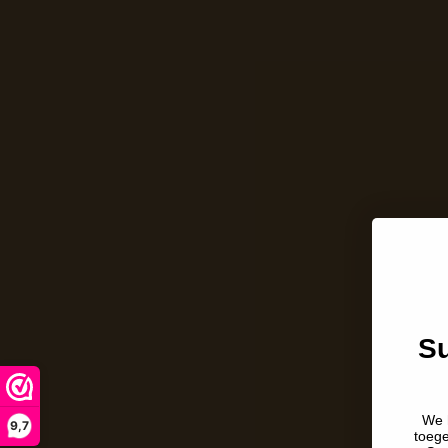
Su
We 
9,7
toeg