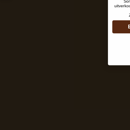
Som
uitverko