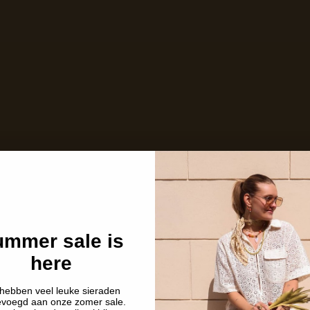
Niet op voorraad
Ins and outs
Description
Shipping details
mmer sale is
here
hebben veel leuke sieraden
evoegd aan onze zomer sale.