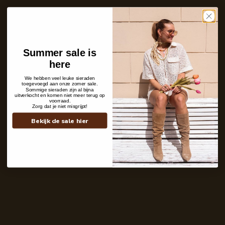
Care with love
Ins and outs
Description
Shipping details
Summer sale is
here
We hebben veel leuke sieraden
toegevoegd aan onze zomer sale.
Sommige sieraden zijn al bijna
uitverkocht en komen niet meer terug op
voorraad.
Zorg dat je niet misgrijpt!
Bekijk de sale hier
Contact
+31 6 19 11 16 95
webshop@labelkiki.com
Stuur ons een bericht
Follow Us on Instagram
@labelkiki
Service