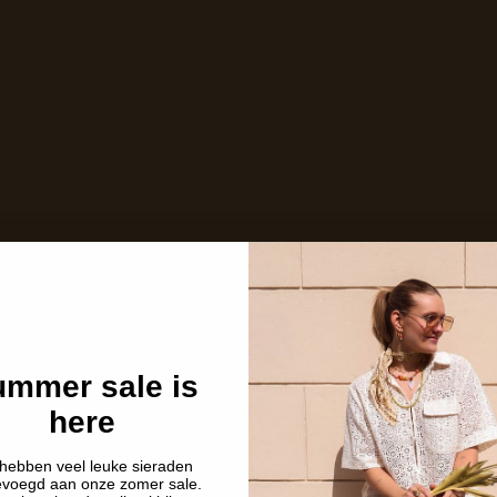
Niet op voorraad
Care with love
Ins and outs
Description
Shipping details
mmer sale is
here
hebben veel leuke sieraden
evoegd aan onze zomer sale.