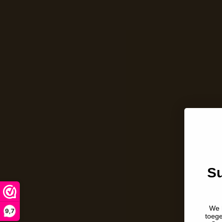
Su
We 
9,7
toeg