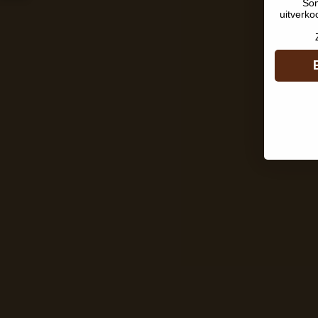
Som
uitverko