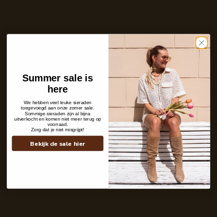
Aantal
In winkelwagen
Nog maar 2 stuks op voorraad!
Care with love
Ins and outs
Summer sale is
Description
here
Shipping details
We hebben veel leuke sieraden
toegevoegd aan onze zomer sale.
Sommige sieraden zijn al bijna
uitverkocht en komen niet meer terug op
voorraad.
Zorg dat je niet misgrijpt!
Bekijk de sale hier
Contact
+31 6 19 11 16 95
webshop@labelkiki.com
Stuur ons een bericht