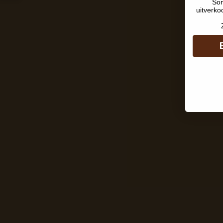
Som
uitverko