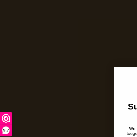
Su
We 
9,7
toeg