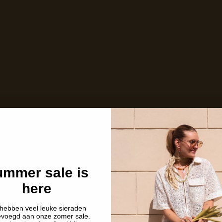
Niet op voorraad
Care with love
Ins and outs
Description
Shipping details
mmer sale is
here
hebben veel leuke sieraden
evoegd aan onze zomer sale.