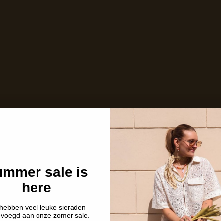
mmer sale is
here
hebben veel leuke sieraden
evoegd aan onze zomer sale.