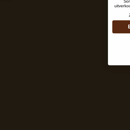
Som
uitverko