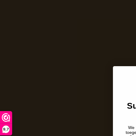
Su
We 
9,7
toeg