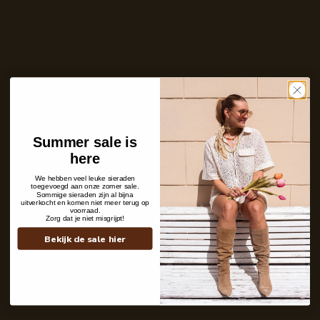
Ontvang bericht zodra dit product weer
op voorraad is
E-
mailadres
Zet mij op de wachtlijst
Niet op voorraad
Summer sale is
Care with love
here
Ins and outs
Description
We hebben veel leuke sieraden
Shipping details
toegevoegd aan onze zomer sale.
Sommige sieraden zijn al bijna
uitverkocht en komen niet meer terug op
voorraad.
Zorg dat je niet misgrijpt!
Bekijk de sale hier
Contact