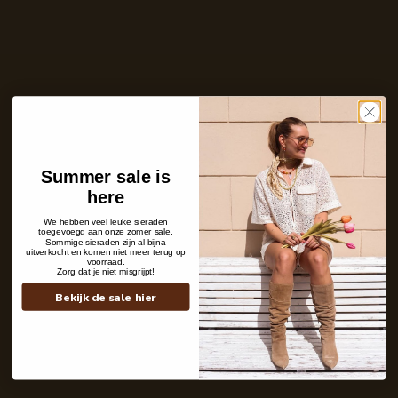
Ontvang bericht zodra dit product weer
op voorraad is
E-
mailadres
Zet mij op de wachtlijst
Niet op voorraad
Summer sale is
Care with love
here
Ins and outs
Description
We hebben veel leuke sieraden
Shipping details
toegevoegd aan onze zomer sale.
Sommige sieraden zijn al bijna
uitverkocht en komen niet meer terug op
voorraad.
Zorg dat je niet misgrijpt!
Bekijk de sale hier
Contact