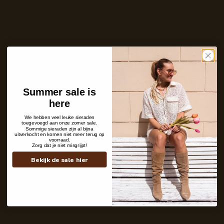
Ontvang bericht zodra dit product weer
op voorraad is
E-
mailadres
Zet mij op de wachtlijst
Niet op voorraad
Care with love
Summer sale is
Ins and outs
here
Description
Shipping details
We hebben veel leuke sieraden
toegevoegd aan onze zomer sale.
Sommige sieraden zijn al bijna
uitverkocht en komen niet meer terug op
voorraad.
Zorg dat je niet misgrijpt!
Bekijk de sale hier
Contact
+31 6 19 11 16 95