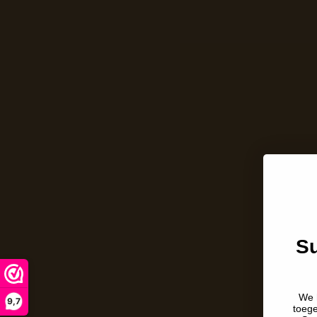
Su
We 
9,7
toeg