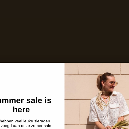
mmer sale is
here
hebben veel leuke sieraden
evoegd aan onze zomer sale.