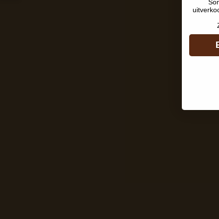
Som
uitverko