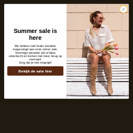
Care with love
Ins and outs
Description
Shipping details
Summer sale is
here
We hebben veel leuke sieraden
toegevoegd aan onze zomer sale.
Sommige sieraden zijn al bijna
uitverkocht en komen niet meer terug op
voorraad.
Zorg dat je niet misgrijpt!
Bekijk de sale hier
Contact
+31 6 19 11 16 95
webshop@labelkiki.com
Stuur ons een bericht
Follow Us on Instagram
@labelkiki
Service